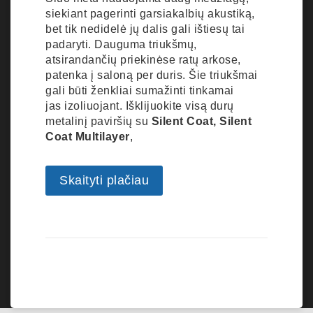
siekiant pagerinti garsiakalbių akustiką,
bet tik nedidelė jų dalis gali ištiesų tai
padaryti. Dauguma triukšmų,
atsirandančių priekinėse ratų arkose,
patenka į saloną per duris. Šie triukšmai
gali būti ženkliai sumažinti tinkamai
jas izoliuojant. Išklijuokite visą durų
metalinį paviršių su
Silent Coat, Silent
Coat Multilayer
,
Skaityti plačiau