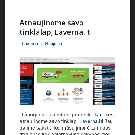
Atnaujinome savo
tinklalapį Laverna.lt
Laverna
Naujiena
Džiaugėmės galėdami pranešti, kad mes
atnaujinome savo tinklapį
Laverna.lt
! Jau
galime sakyti, jog mūsų įmonė turi ilgas
tradicijas tiek aptarnavimo kokybės, tiek