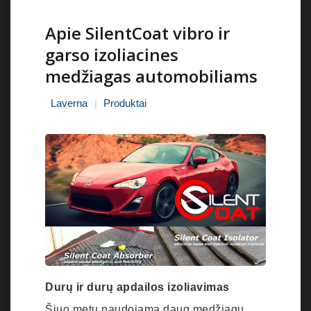
Apie SilentCoat vibro ir
garso izoliacines
medžiagas automobiliams
Laverna
Produktai
Durų ir durų apdailos izoliavimas
Šiuo metu naudojama daug medžiagų,