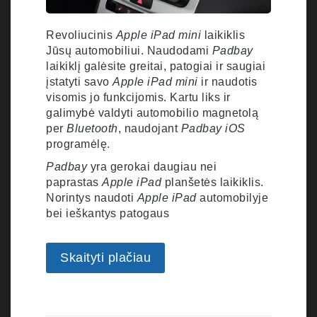
Revoliucinis
Apple
iPad mini
laikiklis
Jūsų automobiliui. Naudodami
Padbay
laikiklį galėsite greitai, patogiai ir saugiai
įstatyti savo
Apple
iPad mini
ir naudotis
visomis jo funkcijomis. Kartu liks ir
galimybė valdyti automobilio magnetolą
per
Bluetooth
, naudojant
Padbay
iOS
programėlę.
Padbay
yra gerokai daugiau nei
paprastas
Apple
iPad
planšetės laikiklis.
Norintys naudoti
Apple
iPad
automobilyje
bei ieškantys patogaus
Skaityti plačiau