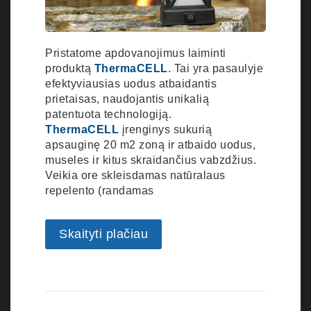
Pristatome apdovanojimus laiminti
produktą
ThermaCELL
. Tai yra pasaulyje
efektyviausias uodus atbaidantis
prietaisas, naudojantis unikalią
patentuota technologiją.
ThermaCELL
įrenginys sukurią
apsauginę 20 m2 zoną ir atbaido uodus,
museles ir kitus skraidančius vabzdžius.
Veikia ore skleisdamas natūralaus
repelento (randamas
Skaityti plačiau