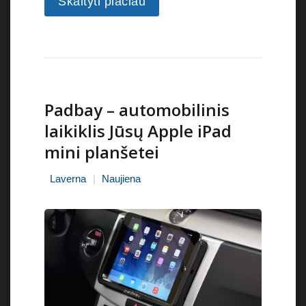
Skaityti plačiau
Padbay – automobilinis
laikiklis Jūsų Apple iPad
mini planšetei
Laverna
Naujiena