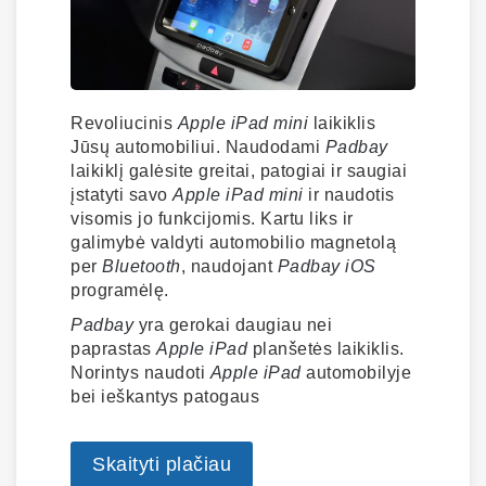
Revoliucinis
Apple
iPad mini
laikiklis
Jūsų automobiliui. Naudodami
Padbay
laikiklį galėsite greitai, patogiai ir saugiai
įstatyti savo
Apple
iPad mini
ir naudotis
visomis jo funkcijomis. Kartu liks ir
galimybė valdyti automobilio magnetolą
per
Bluetooth
, naudojant
Padbay
iOS
programėlę.
Padbay
yra gerokai daugiau nei
paprastas
Apple
iPad
planšetės laikiklis.
Norintys naudoti
Apple
iPad
automobilyje
bei ieškantys patogaus
Skaityti plačiau