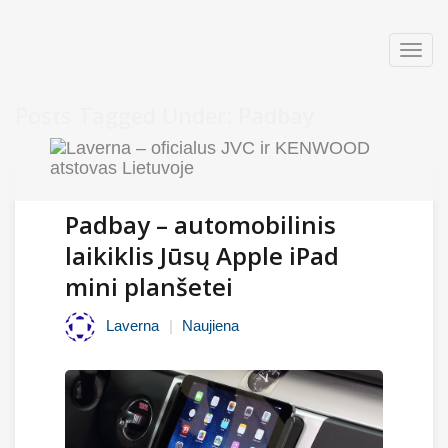
Togg
navig
Posts Tagged Under: Padbay
Padbay – automobilinis
laikiklis Jūsų Apple iPad
mini planšetei
Laverna
Naujiena