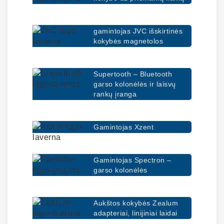
gamintojas JVC išskirtinės
kokybės magnetolos
Supertooth – Bluetooth
garso kolonėlės ir laisvų
rankų įranga
Gamintojas Xzent
Gamintojas Spectron –
garso kolonėlės
Aukštos kokybės Zealum
adapteriai, linijiniai laidai