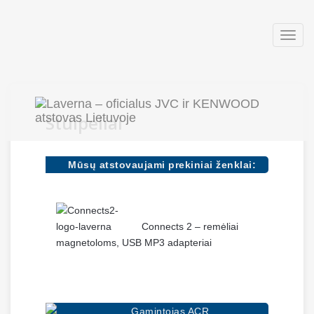
Togg
navig
Stulpeliai
Mūsų atstovaujami prekiniai ženklai:
Connects 2 – remėliai
magnetoloms, USB MP3 adapteriai
Gamintojas ACR