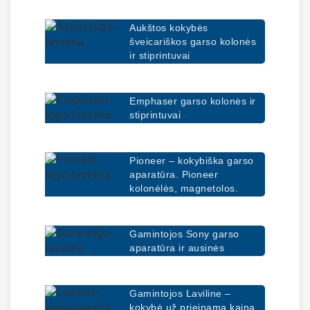
Aukštos kokybės
šveicariškos garso kolonės
ir stiprintuvai
Emphaser garso kolonės ir
stiprintuvai
Pioneer – kokybiška garso
aparatūra. Pioneer
kolonėlės, magnetolos.
Gamintojos Sony garso
aparatūra ir ausinės
Gamintojos Laviline –
kokybė už prieinamą kainą