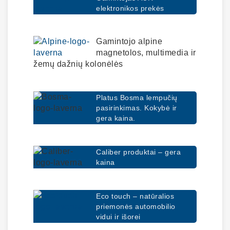
elektronikos prekės
Gamintojo alpine
magnetolos, multimedia ir
žemų dažnių kolonėlės
Platus Bosma lempučių
pasirinkimas. Kokybė ir
gera kaina.
Caliber produktai – gera
kaina
Eco touch – natūralios
priemonės automobilio
vidui ir išorei